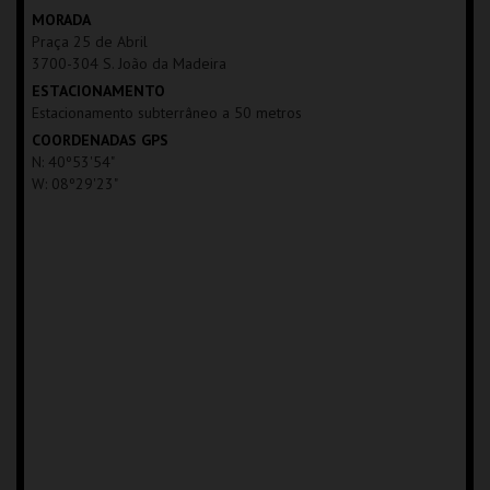
MAIS INFO
MORADA
Praça 25 de Abril
COMPRAR
3700-304 S. João da Madeira
ESTACIONAMENTO
Estacionamento subterrâneo a 50 metros
COORDENADAS GPS
N: 40º53'54"
W: 08º29'23"