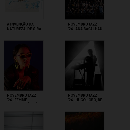
COMPRAR
COMPRAR
A INVENÇÃO DA
NOVEMBRO JAZZ
NATUREZA, DE GIRA
'26 . ANA BACALHAU
SOL AZUL
E BIG BAND DA
NAZARÉ
CASA DA
CASA DA
CRIATIVIDADE
CRIATIVIDADE
MAIS INFO
MAIS INFO
COMPRAR
COMPRAR
NOVEMBRO JAZZ
NOVEMBRO JAZZ
'26 . FEMME
'26 . HUGO LOBO, BE
FALAFEL: DÓI-DÓI
BOPPIN'
PROIBÍDO
CASA DA
CASA DA
CRIATIVIDADE
CRIATIVIDADE