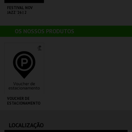
FESTIVAL NOV
JAZZ '26 | 2
ESPETÁCULOS
C. M. S. JOÃO DA
MADEIRA
OS NOSSOS PRODUTOS
AQUISIÇÃO
MAIS INFO
COMPRAR
VOUCHER DE
ESTACIONAMENTO
PARQUE JOÃO DE
C. M. S. JOÃO DA
DEUS
MADEIRA
LOCALIZAÇÃO