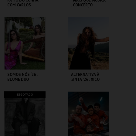
PÁTIO DO CUNHA,
*MAIS QUE MÚSICA
COM CARLOS
. CONCERTO
CUNHA ERIKA MOTA
EVANGELÍSTICO
CASA DA
CASA DA
CRIATIVIDADE
CRIATIVIDADE
MAIS INFO
MAIS INFO
COMPRAR
COMPRAR
SOMOS NÓS ‘26 .
ALTERNATIVA À
BLUME DUO
5INTA '26 . XICO
GAIATO, A CADA
PASSO QUE DOU
CASA DA
CASA DA
ESGOTADO
CRIATIVIDADE
CRIATIVIDADE
MAIS INFO
MAIS INFO
COMPRAR
COMPRAR