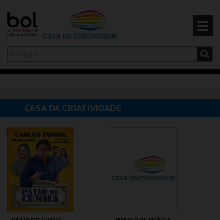
Olá,
iniciar sessão
PT
0
CARRINHO
CASA DA CRIATIVIDADE
EVENTOS
CARTÕES
PRODUTOS