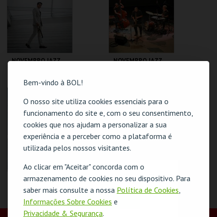
MAIS INFO
MAIS INFO
COMPRAR
COMPRAR
NOVEMBRO JAZZ
NOVEMBRO JAZZ
'26 . GILENO
'26 . MÁRIO
SANTANA, MILES
BARREIROS, NA
Bem-vindo à BOL!
DAVIS LEGACY
PELE DA TERRA
CASA DA
CASA DA
CRIATIVIDADE
CRIATIVIDADE
O nosso site utiliza cookies essenciais para o
funcionamento do site e, com o seu consentimento,
MAIS INFO
MAIS INFO
cookies que nos ajudam a personalizar a sua
experiência e a perceber como a plataforma é
COMPRAR
COMPRAR
utilizada pelos nossos visitantes.
Ao clicar em "Aceitar" concorda com o
O evento escolhido não está disponível
armazenamento de cookies no seu dispositivo. Para
O QUEBRA-NOZES .
UM MUSICAL DE
saber mais consulte a nossa
Política de Cookies
,
NATAL
OK
Informações Sobre Cookies
e
CASA DA
Privacidade & Segurança
.