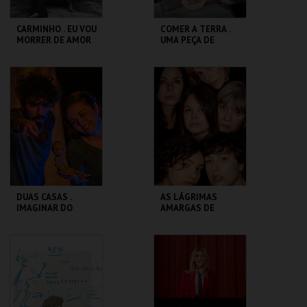
CARMINHO . EU VOU
COMER A TERRA .
MORRER DE AMOR
UMA PEÇA DE
OU RESISTIR
TEATRO-
COMESTÍVEL
CASA DA
CASA DA
CRIATIVIDADE
CRIATIVIDADE
MAIS INFO
MAIS INFO
COMPRAR
DUAS CASAS .
AS LÁGRIMAS
IMAGINAR DO
AMARGAS DE
GIGANTE
PETRA VON KANT
CASA DA
CASA DA
CRIATIVIDADE
CRIATIVIDADE
MAIS INFO
MAIS INFO