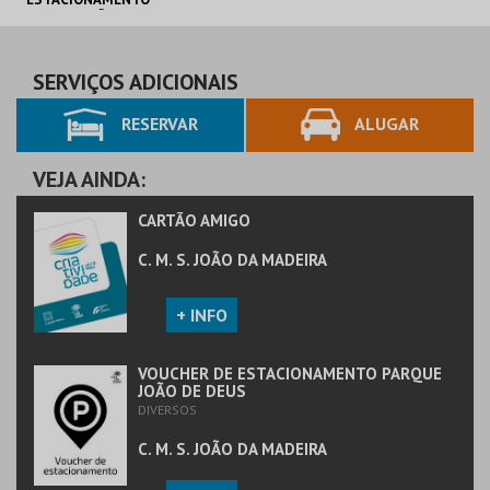
PARQUE JOÃO DE
C. M. S. JOÃO DA
DEUS
MADEIRA
SERVIÇOS ADICIONAIS
RESERVAR
ALUGAR
MAIS INFO
COMPRAR
VEJA AINDA:
CARTÃO AMIGO
C. M. S. JOÃO DA MADEIRA
+ INFO
VOUCHER DE ESTACIONAMENTO PARQUE
JOÃO DE DEUS
DIVERSOS
C. M. S. JOÃO DA MADEIRA