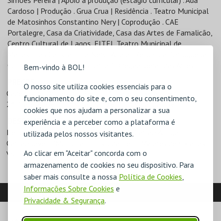
Simões Pereira | Apoio à produção (estágio curricular) . Ada
Cardoso | Produção . Grua Crua | Residência . Teatro Municipal
de Matosinhos Constantino Nery | Coprodução . CAE
Portalegre, Casa da Criatividade, Casa das Artes de Famalicão,
Centro Cultural de Lagos, FITEI, Teatro Municipal de
Matosinhos Constantino Nery | Apoio . República Portuguesa –
Cultura, Juventude e Desporto / Direção-Geral das Artes
Bem-vindo à BOL!
PREÇOS
O nosso site utiliza cookies essenciais para o
Cadeiras de Orquestra - 9€
1ª Plateia - 5€ a 10€
funcionamento do site e, com o seu consentimento,
2ª Plateia - 9€
1ª Varanda - 7€
2ª Varanda - 5€
cookies que nos ajudam a personalizar a sua
DESCONTOS
experiência e a perceber como a plataforma é
Beneficiário RSI
Bilhete de Grupo
Cartão Amigo
utilizada pelos nossos visitantes.
Cartão Jovem/Municipal
Estudante
Maiores de 65 anos
Ao clicar em "Aceitar" concorda com o
Voluntário SJM
armazenamento de cookies no seu dispositivo. Para
saber mais consulte a nossa
Política de Cookies
,
Informações Sobre Cookies
e
LOCALIZAÇÃO
Privacidade & Segurança
.