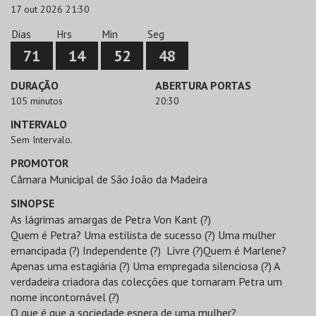
17 out 2026 21:30
Dias
Hrs
Min
Seg
71
14
52
48
DURAÇÃO
ABERTURA PORTAS
105 minutos
20:30
INTERVALO
Sem Intervalo.
PROMOTOR
Câmara Municipal de São João da Madeira
SINOPSE
As lágrimas amargas de Petra Von Kant (?)
Quem é Petra? Uma estilista de sucesso (?) Uma mulher
emancipada (?) Independente (?) Livre (?)Quem é Marlene?
Apenas uma estagiária (?) Uma empregada silenciosa (?) A
verdadeira criadora das colecções que tornaram Petra um
nome incontornável (?)
O que é que a sociedade espera de uma mulher?