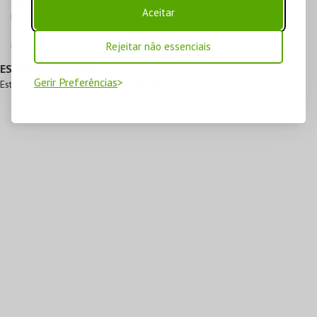
MORADA
Aceitar
Praça 25 de Abril

3700-304 S. João da Madeira
Direcções para Casa da Criatividade
Rejeitar não essenciais
ESTACIONAMENTO
Gerir Preferências
Estacionamento subterrâneo a 50 metros