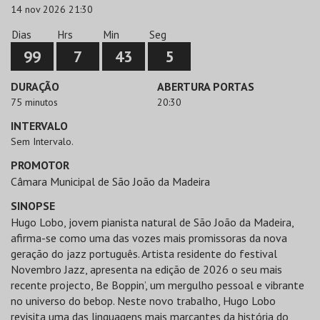
14 nov 2026 21:30
Dias
Hrs
Min
Seg
99
7
43
5
DURAÇÃO
ABERTURA PORTAS
75 minutos
20:30
INTERVALO
Sem Intervalo.
PROMOTOR
Câmara Municipal de São João da Madeira
SINOPSE
Hugo Lobo, jovem pianista natural de São João da Madeira,
afirma-se como uma das vozes mais promissoras da nova
geração do jazz português. Artista residente do festival
Novembro Jazz, apresenta na edição de 2026 o seu mais
recente projecto, Be Boppin’, um mergulho pessoal e vibrante
no universo do bebop. Neste novo trabalho, Hugo Lobo
revisita uma das linguagens mais marcantes da história do