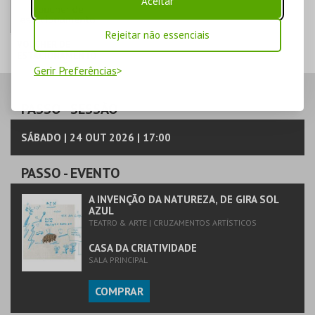
Aceitar
Rejeitar não essenciais
VOUCHER DE
ESTACIONAMENTO
PARQUE JOÃO DE
Gerir Preferências
C. M. S. JOÃO DA
DEUS
MADEIRA
PASSO
- SESSÃO
MAIS INFO
SÁBADO | 24 OUT 2026 | 17:00
COMPRAR
PASSO
- EVENTO
A INVENÇÃO DA NATUREZA, DE GIRA SOL
AZUL
TEATRO & ARTE | CRUZAMENTOS ARTÍSTICOS
CASA DA CRIATIVIDADE
SALA PRINCIPAL
COMPRAR