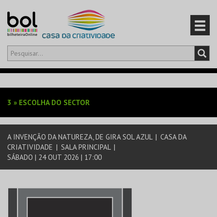
Olá,
iniciar sessão
PT
0
CARRINHO
3
»
ESCOLHA DO SECTOR
EVENTOS
A INVENÇÃO DA NATUREZA, DE GIRA SOL AZUL
|
CASA DA
CARTÕES
CRIATIVIDADE
|
SALA PRINCIPAL
|
SÁBADO | 24 OUT 2026 | 17:00
PRODUTOS