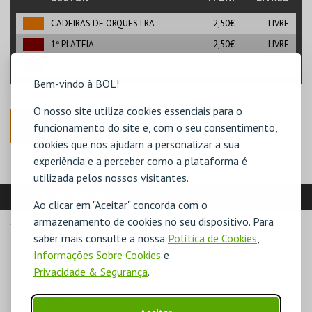
CADEIRAS DE ORQUESTRA
2,50€
LIVRE
1ª PLATEIA
2,50€
LIVRE
2ª PLATEIA
2,50€
LIVRE
Bem-vindo à BOL!
O nosso site utiliza cookies essenciais para o
ANTERIOR
funcionamento do site e, com o seu consentimento,
cookies que nos ajudam a personalizar a sua
experiência e a perceber como a plataforma é
utilizada pelos nossos visitantes.
VEJA AINDA:
Ao clicar em "Aceitar" concorda com o
armazenamento de cookies no seu dispositivo. Para
saber mais consulte a nossa
Política de Cookies
,
Informações Sobre Cookies
e
Privacidade & Segurança
.