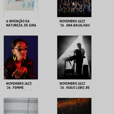
COMPRAR
COMPRAR
A INVENÇÃO DA
NOVEMBRO JAZZ
NATUREZA, DE GIRA
'26 . ANA BACALHAU
SOL AZUL
E BIG BAND DA
NAZARÉ
CASA DA
CASA DA
CRIATIVIDADE
CRIATIVIDADE
MAIS INFO
MAIS INFO
COMPRAR
COMPRAR
NOVEMBRO JAZZ
NOVEMBRO JAZZ
'26 . FEMME
'26 . HUGO LOBO, BE
FALAFEL: DÓI-DÓI
BOPPIN'
PROIBÍDO
CASA DA
CASA DA
CRIATIVIDADE
CRIATIVIDADE