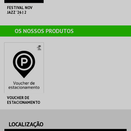
FESTIVAL NOV
JAZZ '26 | 2
ESPETÁCULOS
C. M. S. JOÃO DA
MADEIRA
OS NOSSOS PRODUTOS
AQUISIÇÃO
MAIS INFO
COMPRAR
VOUCHER DE
ESTACIONAMENTO
PARQUE JOÃO DE
C. M. S. JOÃO DA
DEUS
MADEIRA
LOCALIZAÇÃO