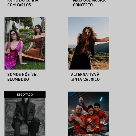
PÁTIO DO CUNHA,
*MAIS QUE MÚSICA
COM CARLOS
. CONCERTO
CUNHA ERIKA MOTA
EVANGELÍSTICO
CASA DA
CASA DA
CRIATIVIDADE
CRIATIVIDADE
MAIS INFO
MAIS INFO
COMPRAR
COMPRAR
SOMOS NÓS ‘26 .
ALTERNATIVA À
BLUME DUO
5INTA '26 . XICO
GAIATO, A CADA
PASSO QUE DOU
CASA DA
CASA DA
ESGOTADO
CRIATIVIDADE
CRIATIVIDADE
MAIS INFO
MAIS INFO
COMPRAR
COMPRAR