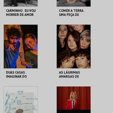
CARMINHO . EU VOU
COMER A TERRA .
MORRER DE AMOR
UMA PEÇA DE
OU RESISTIR
TEATRO-
COMESTÍVEL
CASA DA
CASA DA
CRIATIVIDADE
CRIATIVIDADE
MAIS INFO
MAIS INFO
COMPRAR
DUAS CASAS .
AS LÁGRIMAS
IMAGINAR DO
AMARGAS DE
GIGANTE
PETRA VON KANT
CASA DA
CASA DA
CRIATIVIDADE
CRIATIVIDADE
MAIS INFO
MAIS INFO