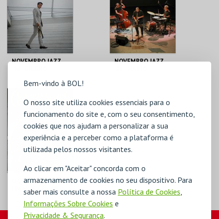
MAIS INFO
MAIS INFO
COMPRAR
COMPRAR
NOVEMBRO JAZZ
NOVEMBRO JAZZ
'26 . GILENO
'26 . MÁRIO
SANTANA, MILES
BARREIROS, NA
Bem-vindo à BOL!
DAVIS LEGACY
PELE DA TERRA
CASA DA
CASA DA
CRIATIVIDADE
CRIATIVIDADE
O nosso site utiliza cookies essenciais para o
funcionamento do site e, com o seu consentimento,
MAIS INFO
MAIS INFO
cookies que nos ajudam a personalizar a sua
experiência e a perceber como a plataforma é
COMPRAR
COMPRAR
utilizada pelos nossos visitantes.
Ao clicar em "Aceitar" concorda com o
armazenamento de cookies no seu dispositivo. Para
O QUEBRA-NOZES .
UM MUSICAL DE
saber mais consulte a nossa
Política de Cookies
,
NATAL
Informações Sobre Cookies
e
CASA DA
Privacidade & Segurança
.