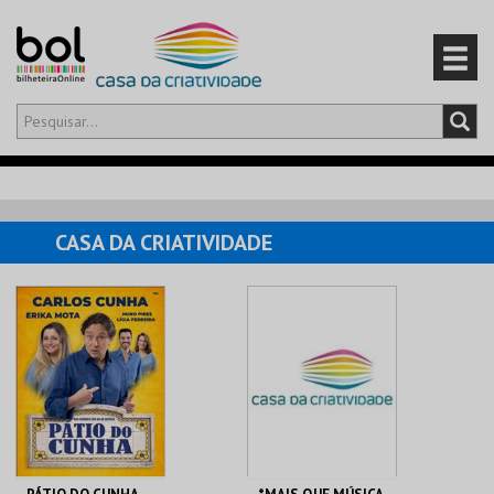
Olá,
iniciar sessão
PT
0
CARRINHO
CASA DA CRIATIVIDADE
EVENTOS
CARTÕES
PRODUTOS