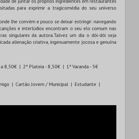
edade de juntar os próprios ingredientes em restaurantes
sitadas para exprimir a tragicomédia do seu universo
 onde lhe convém e pouco se deixar estringir: navegando
s canções e interlúdios encontram o seu elo comum nas
tras singulares da autora.Talvez um dia o dói-dói seja
dicada alienação criativa, ingenuamente jocosa e genuína
€ a 8,50€
2ª Plateia - 8,50€
1ª Varanda - 5€
migo
Cartão Jovem / Municipal
Estudante