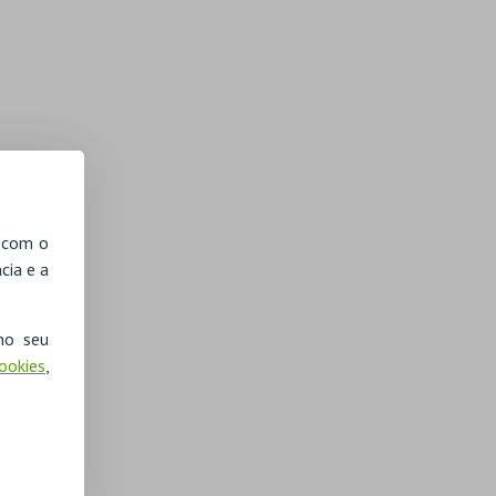
, com o
cia e a
no seu
Cookies
,