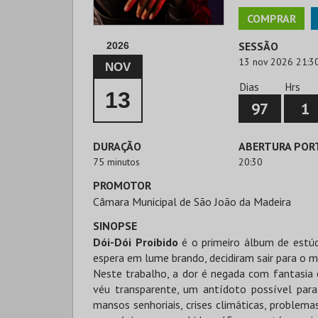
COMPRAR
SESSÃO
2026
13 nov 2026 21:3
NOV
Dias
Hrs
13
97
1
DURAÇÃO
ABERTURA POR
75 minutos
20:30
PROMOTOR
Câmara Municipal de São João da Madeira
SINOPSE
Dói-Dói Proibido
é o primeiro álbum de estú
espera em lume brando, decidiram sair para o 
Neste trabalho, a dor é negada com fantasia 
véu transparente, um antídoto possível para
mansos senhoriais, crises climáticas, problema