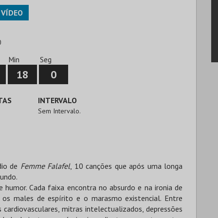
VÍDEO
0
Min
Seg
18
0
TAS
INTERVALO
Sem Intervalo.
dio de
Femme Falafel
, 10 canções que após uma longa
mundo.
e humor. Cada faixa encontra no absurdo e na ironia de
 os males de espírito e o marasmo existencial. Entre
s cardiovasculares, mitras intelectualizados, depressões