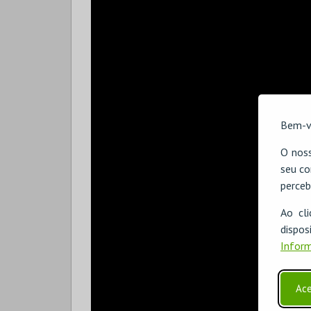
Bem-v
O noss
seu co
perceb
Ao cl
disp
Inform
Ace