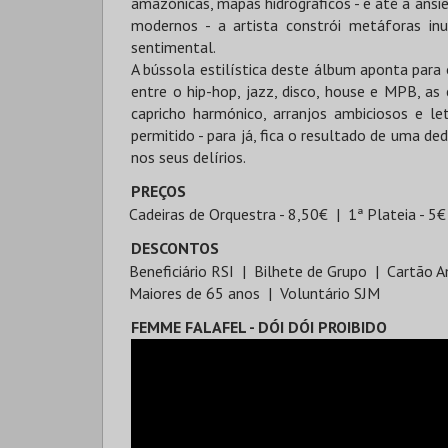
amazónicas, mapas hidrográficos - e até a ansi
modernos - a artista constrói metáforas inu
sentimental.
A bússola estilística deste álbum aponta para
entre o hip-hop, jazz, disco, house e MPB, a
capricho harmónico, arranjos ambiciosos e le
permitido - para já, fica o resultado de uma de
nos seus delírios.
PREÇOS
Cadeiras de Orquestra - 8,50€
1ª Plateia - 5
DESCONTOS
Beneficiário RSI
Bilhete de Grupo
Cartão A
Maiores de 65 anos
Voluntário SJM
FEMME FALAFEL - DÓI DÓI PROIBIDO