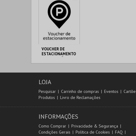
VOUCHER DE
ESTACIONAMENTO
PARQUE JOÃO DE
C. M. S. JOÃO DA
DEUS
MADEIRA
LOJA
MAIS INFO
Pesquisar
Carrinho de compras
Eventos
Cartõe
Produtos
Livro de Reclamações
COMPRAR
INFORMAÇÕES
Como Comprar
Privacidade & Segurança
Condições Gerais
Política de Cookies
FAQ