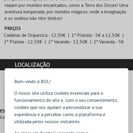
viajam por mundos encantados, como a Terra dos Doces! Uma
aventura inesperada, por mundos mágicos, onde a imaginação
e os sonhos não têm limites!
PREÇOS
Cadeiras de Orquestra - 12,50€
1ª Plateia - 5€ a 12,50€
2ª Plateia - 12,50€
1ª Varanda - 12,50€
2ª Varanda - 5€
LOCALIZAÇÃO
Bem-vindo à BOL!
MORADA
Praça 25 de Abril

O nosso site utiliza cookies essenciais para o
3700-304 S. João da Madeira
funcionamento do site e, com o seu consentimento,
Direcções para Casa da Criatividade
cookies que nos ajudam a personalizar a sua
ESTACIONAMENTO
experiência e a perceber como a plataforma é
Estacionamento subterrâneo a 50 metros
utilizada pelos nossos visitantes.
Ao clicar em "Aceitar" concorda com o