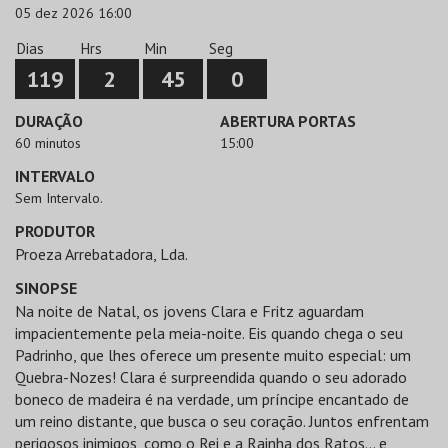
05 dez 2026 16:00
Dias
Hrs
Min
Seg
119
2
45
0
DURAÇÃO
ABERTURA PORTAS
60 minutos
15:00
INTERVALO
Sem Intervalo.
PRODUTOR
Proeza Arrebatadora, Lda.
SINOPSE
Na noite de Natal, os jovens Clara e Fritz aguardam
impacientemente pela meia-noite. Eis quando chega o seu
Padrinho, que lhes oferece um presente muito especial: um
Quebra-Nozes! Clara é surpreendida quando o seu adorado
boneco de madeira é na verdade, um príncipe encantado de
um reino distante, que busca o seu coração. Juntos enfrentam
perigosos inimigos, como o Rei e a Rainha dos Ratos… e