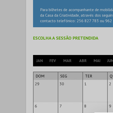
Para bilhetes de acompanhante de mobilida
da Casa da Criatividade, através dos segui
contacto telefónico: 256 827 783 ou 962
ESCOLHA A SESSÃO PRETENDIDA
JAN
FEV
MAR
ABR
MAI
JU
DOM
SEG
TER
Q
29
30
1
2
6
7
8
9