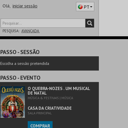
Olá,
iniciar sessão
PT
PESQUISA:
AVANÇADA
DISTRITO
PASSO
- SESSÃO
SALA
Escolha a sessão pretendida
PASSO
- EVENTO
O QUEBRA-NOZES . UM MUSICAL
DE NATAL
MÚSICA & FESTIVAIS | MÚSICA
CASA DA CRIATIVIDADE
SALA PRINCIPAL
COMPRAR