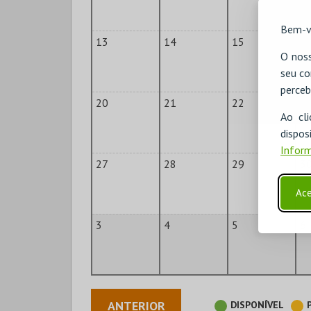
Bem-v
13
14
15
1
O noss
seu co
perceb
20
21
22
2
Ao cl
disp
Inform
27
28
29
3
Ace
3
4
5
6
ANTERIOR
DISPONÍVEL