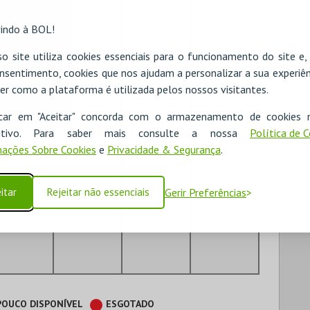
indo à BOL!
6
17
18
19
o site utiliza cookies essenciais para o funcionamento do site e
nsentimento, cookies que nos ajudam a personalizar a sua experiên
er como a plataforma é utilizada pelos nossos visitantes.
3
24
25
26
icar em "Aceitar" concorda com o armazenamento de cookies 
ositivo. Para saber mais consulte a nossa
Política de 
ações Sobre Cookies
e
Privacidade & Segurança
.
0
31
1
2
itar
Rejeitar não essenciais
Gerir Preferências
7
8
9
POUCO DISPONÍVEL
ESGOTADO