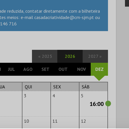
de reduzida, contatar diretamente com a bilheteira
ntes meios: e-mail
casadacriatividade@cm-sjm.pt
ou
 146 716
«
2025
2026
2027
»
N
JUL
AGO
SET
OUT
NOV
DEZ
UA
QUI
SEX
SÁB
3
4
5
16:00
10
11
12