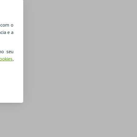
, com o
cia e a
no seu
Cookies
,