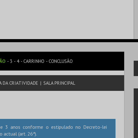
SÃO
3
4
CARRINHO
CONCLUSÃO
 DA CRIATIVIDADE
|
SALA PRINCIPAL
e 3 anos conforme o estipulado no Decreto-lei
 actual (art. 26ª).