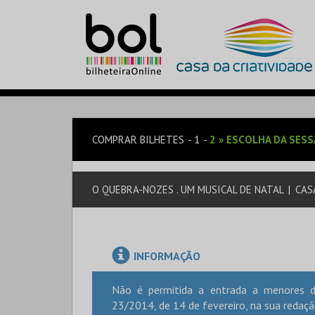
COMPRAR BILHETES
1
2
»
ESCOLHA DA SES
O QUEBRA-NOZES . UM MUSICAL DE NATAL
|
CASA
INFORMAÇÃO
Não é permitida a entrada a menores d
23/2014, de 14 de fevereiro, na sua redação