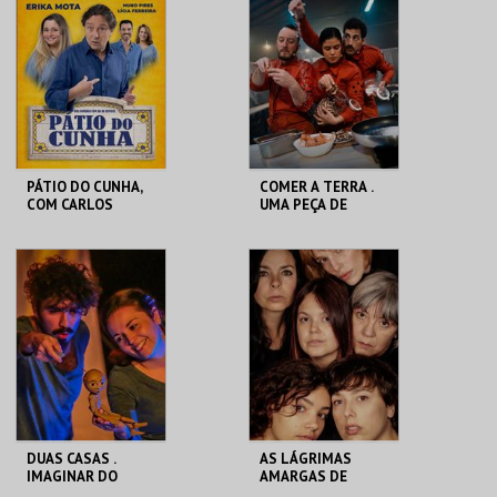
PÁTIO DO CUNHA,
COMER A TERRA .
COM CARLOS
UMA PEÇA DE
CUNHA ERIKA MOTA
TEATRO-
COMESTÍVEL
CASA DA
CASA DA
CRIATIVIDADE
CRIATIVIDADE
MAIS INFO
MAIS INFO
COMPRAR
COMPRAR
DUAS CASAS .
AS LÁGRIMAS
IMAGINAR DO
AMARGAS DE
GIGANTE
PETRA VON KANT