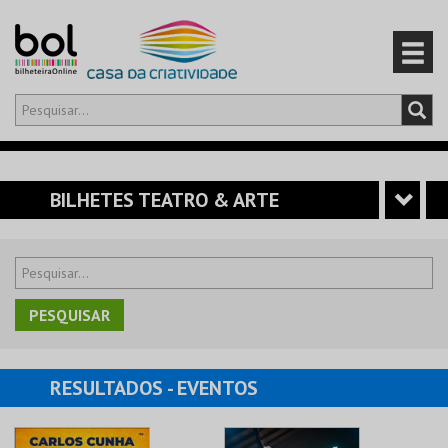
Olá,
iniciar sessão
PT
0
CARRINHO
BILHETES TEATRO & ARTE
EVENTOS
CARTÕES
PRODUTOS
RESULTADOS
- EVENTOS