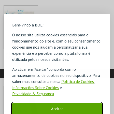
CASA DA
CASA DA
CRIATIVIDADE
CRIATIVIDADE
MAIS INFO
MAIS INFO
Bem-vindo à BOL!
COMPRAR
COMPRAR
O nosso site utiliza cookies essenciais para o
funcionamento do site e, com o seu consentimento,
cookies que nos ajudam a personalizar a sua
experiência e a perceber como a plataforma é
A INVENÇÃO DA
NATUREZA, DE GIRA
utilizada pelos nossos visitantes.
SOL AZUL
Ao clicar em "Aceitar" concorda com o
CASA DA
RESULTADOS RELACIONADOS
CRIATIVIDADE
armazenamento de cookies no seu dispositivo. Para
saber mais consulte a nossa
Política de Cookies
,
MAIS INFO
Informações Sobre Cookies
e
Privacidade & Segurança
.
COMPRAR
Aceitar