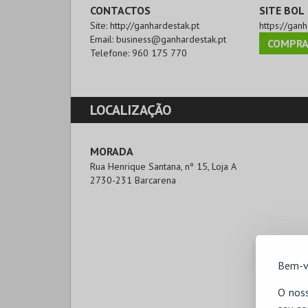
CONTACTOS
SITE BOL
Site:
http://ganhardestak.pt
https://ganh
Email:
business@ganhardestak.pt
COMPRA
Telefone:
960 175 770
LOCALIZAÇÃO
MORADA
Rua Henrique Santana, nº 15, Loja A

2730-231 Barcarena
Bem-v
O noss