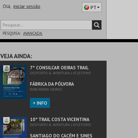
Olá,
iniciar sessão
PT
PESQUISA:
AVANÇADA
DISTRITO
VEJA AINDA:
SALA
7º CONSILCAR OEIRAS TRAIL
DESPORTO & AVENTURA | ATLETISMO
FÁBRICA DA PÓLVORA
BARCARENA-OEIRAS
+ INFO
10º TRAIL COSTA VICENTINA
DESPORTO & AVENTURA | ATLETISMO
SANTIAGO DO CACÉM E SINES