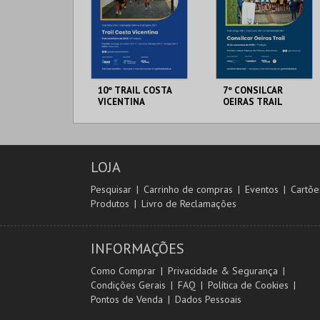
10º TRAIL COSTA
7º CONSILCAR
VICENTINA
OEIRAS TRAIL
SANTIAGO DO
FÁBRICA DA
CACÉM E SINES
PÓLVORA
LOJA
MAIS INFO
MAIS INFO
Pesquisar
Carrinho de compras
Eventos
Cartõe
Produtos
Livro de Reclamações
INSCREVER
INSCREVER
INFORMAÇÕES
Como Comprar
Privacidade & Segurança
Condições Gerais
FAQ
Política de Cookies
Pontos de Venda
Dados Pessoais