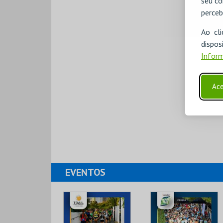
seu co
perceb
Ao cl
disp
Inform
Ace
EVENTOS