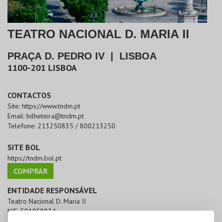
TEATRO NACIONAL D. MARIA II
PRAÇA D. PEDRO IV
|
LISBOA
1100-201
LISBOA
CONTACTOS
Site:
https://www.tndm.pt
Email:
bilheteira@tndm.pt
Telefone:
213250835 / 800213250
SITE BOL
https://tndm.bol.pt
COMPRAR
ENTIDADE RESPONSÁVEL
Teatro Nacional D. Maria II
NIF:
501058834