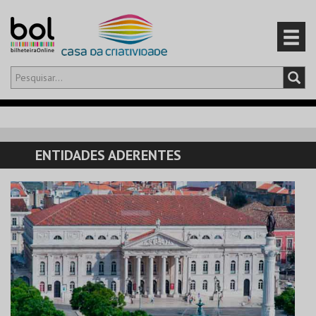
Olá,
iniciar sessão
PT
0
CARRINHO
ENTIDADES ADERENTES
EVENTOS
CARTÕES
PRODUTOS