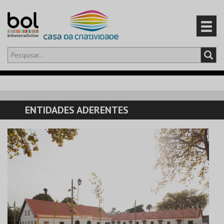
Olá,
iniciar sessão
PT
0
CARRINHO
ENTIDADES ADERENTES
EVENTOS
CARTÕES
PRODUTOS