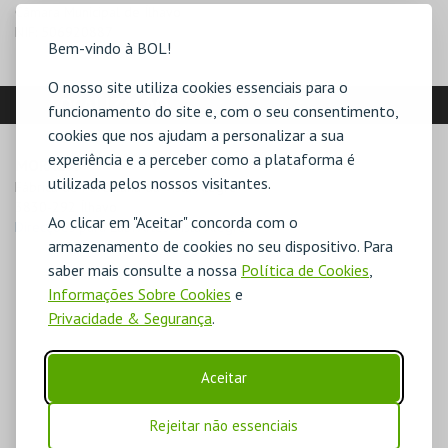
Câmara Municipal de Ílhavo
NIF:
506920887
Bem-vindo à BOL!
O nosso site utiliza cookies essenciais para o
LOCALIZAÇÃO
funcionamento do site e, com o seu consentimento,
cookies que nos ajudam a personalizar a sua
experiência e a perceber como a plataforma é
MORADA
utilizada pelos nossos visitantes.
Fábrica de Porcelana da Vista Alegre

3830-292 Ílhavo
Ao clicar em "Aceitar" concorda com o
Direcções para Lab. Artes Vista Alegre
armazenamento de cookies no seu dispositivo. Para
saber mais consulte a nossa
Política de Cookies
,
Informações Sobre Cookies
e
Privacidade & Segurança
.
Aceitar
Rejeitar não essenciais