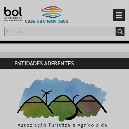
Olá,
iniciar sessão
PT
0
CARRINHO
ENTIDADES ADERENTES
EVENTOS
CARTÕES
PRODUTOS