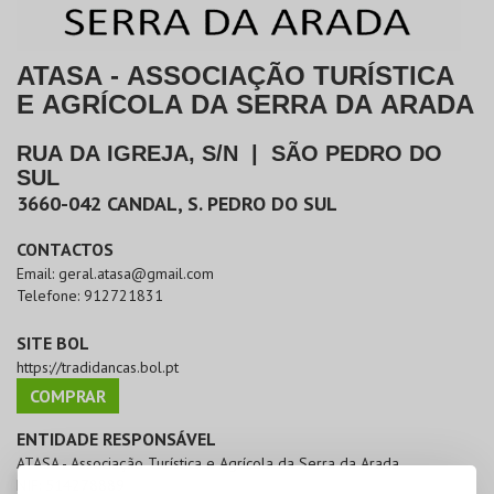
ATASA - ASSOCIAÇÃO TURÍSTICA
E AGRÍCOLA DA SERRA DA ARADA
RUA DA IGREJA, S/N
|
SÃO PEDRO DO
SUL
3660-042
CANDAL, S. PEDRO DO SUL
CONTACTOS
Email:
geral.atasa@gmail.com
Telefone:
912721831
SITE BOL
https://tradidancas.bol.pt
COMPRAR
ENTIDADE RESPONSÁVEL
ATASA - Associação Turística e Agrícola da Serra da Arada
NIF:
514278889