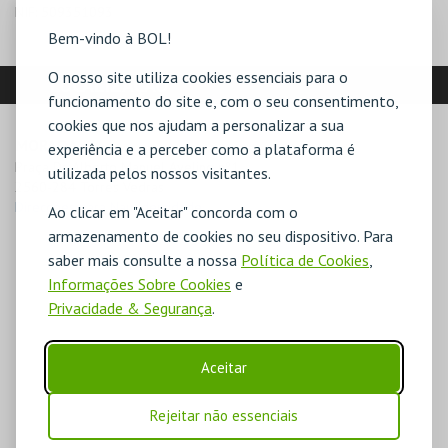
NIF:
509351093
Bem-vindo à BOL!
O nosso site utiliza cookies essenciais para o
LOCALIZAÇÃO
funcionamento do site e, com o seu consentimento,
cookies que nos ajudam a personalizar a sua
MORADA
experiência e a perceber como a plataforma é
Praça Dr. Alberto Manuel Avelino nº1

utilizada pelos nossos visitantes.
2560-284 Torres Vedras
Direcções para Nau Identidade
Ao clicar em "Aceitar" concorda com o
armazenamento de cookies no seu dispositivo. Para
saber mais consulte a nossa
Política de Cookies
,
Informações Sobre Cookies
e
Privacidade & Segurança
.
Aceitar
Rejeitar não essenciais