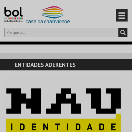
Olá,
iniciar sessão
PT
0
CARRINHO
ENTIDADES ADERENTES
EVENTOS
CARTÕES
PRODUTOS