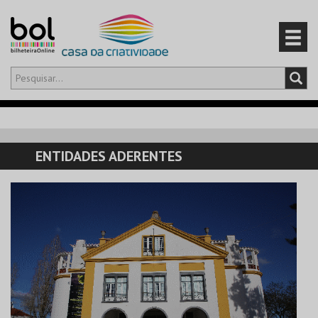
Olá,
iniciar sessão
PT
0
CARRINHO
ENTIDADES ADERENTES
EVENTOS
CARTÕES
PRODUTOS