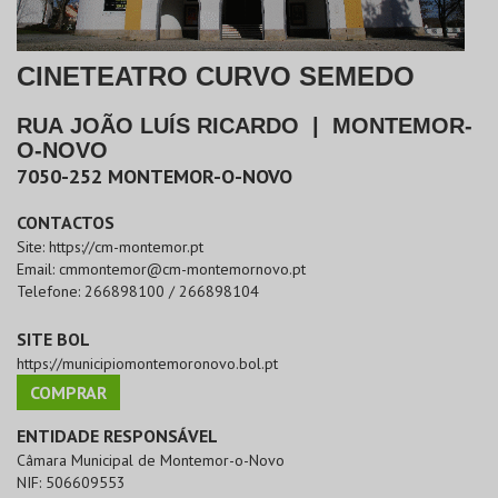
CINETEATRO CURVO SEMEDO
RUA JOÃO LUÍS RICARDO
|
MONTEMOR-
O-NOVO
7050-252
MONTEMOR-O-NOVO
CONTACTOS
Site:
https://cm-montemor.pt
Email:
cmmontemor@cm-montemornovo.pt
Telefone:
266898100 / 266898104
SITE BOL
https://municipiomontemoronovo.bol.pt
COMPRAR
ENTIDADE RESPONSÁVEL
Câmara Municipal de Montemor-o-Novo
NIF:
506609553