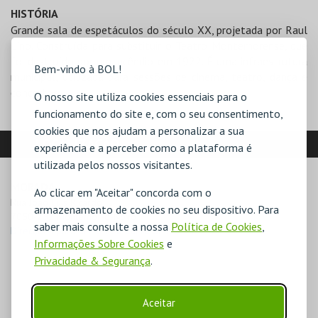
HISTÓRIA
Grande sala de espetáculos do século XX, projetada por Raul
Lino. Construída para substituir o Teatro Montemorense, que
foi destruído por um incêndio em 1922. É uma infraestrutura
Bem-vindo à BOL!
municipal, utilizada para sessões de cinema, teatro, dança e
concertos.
O nosso site utiliza cookies essenciais para o
funcionamento do site e, com o seu consentimento,
cookies que nos ajudam a personalizar a sua
LOCALIZAÇÃO
experiência e a perceber como a plataforma é
utilizada pelos nossos visitantes.
MORADA
Ao clicar em "Aceitar" concorda com o
Rua João Luís Ricardo

armazenamento de cookies no seu dispositivo. Para
7050-252 Montemor-o-Novo
saber mais consulte a nossa
Política de Cookies
,
Direcções para Cineteatro Curvo Semedo
Informações Sobre Cookies
e
Privacidade & Segurança
.
Aceitar