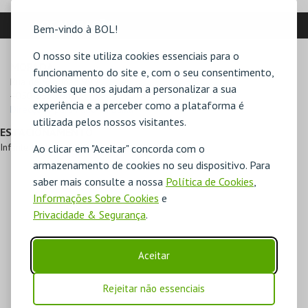
LOCALIZAÇÃO
Bem-vindo à BOL!
O nosso site utiliza cookies essenciais para o
MORADA
funcionamento do site e, com o seu consentimento,
Rua de São João 99 A

cookies que nos ajudam a personalizar a sua
4050-553 Porto
experiência e a perceber como a plataforma é
Direcções para Fado na Baixa
utilizada pelos nossos visitantes.
ESTACIONAMENTO
Infante Parking a 200 metros
Ao clicar em "Aceitar" concorda com o
armazenamento de cookies no seu dispositivo. Para
saber mais consulte a nossa
Política de Cookies
,
Informações Sobre Cookies
e
Privacidade & Segurança
.
Aceitar
Rejeitar não essenciais