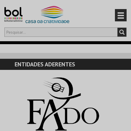
Olá,
iniciar sessão
PT
0
CARRINHO
ENTIDADES ADERENTES
EVENTOS
CARTÕES
PRODUTOS