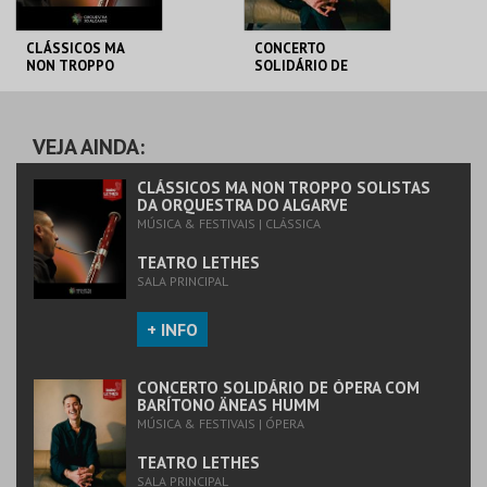
CLÁSSICOS MA
CONCERTO
NON TROPPO
SOLIDÁRIO DE
SOLISTAS DA
ÓPERA COM
ORQUESTRA DO
BARÍTONO ÄNEAS
ALGARVE
HUMM
TEATRO LETHES
TEATRO LETHES
VEJA AINDA:
MAIS INFO
MAIS INFO
CLÁSSICOS MA NON TROPPO SOLISTAS
DA ORQUESTRA DO ALGARVE
MÚSICA & FESTIVAIS | CLÁSSICA
COMPRAR
COMPRAR
TEATRO LETHES
SALA PRINCIPAL
+ INFO
CONCERTO SOLIDÁRIO DE ÓPERA COM
BARÍTONO ÄNEAS HUMM
MÚSICA & FESTIVAIS | ÓPERA
TEATRO LETHES
SALA PRINCIPAL