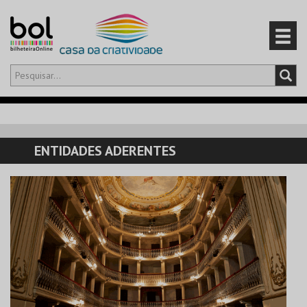
Olá,
iniciar sessão
PT
0
CARRINHO
ENTIDADES ADERENTES
EVENTOS
CARTÕES
PRODUTOS