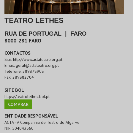
TEATRO LETHES
RUA DE PORTUGAL
|
FARO
8000-281
FARO
CONTACTOS
Site:
http://www.actateatro.org.pt
Email:
geral@actateatro.org.pt
Telefone:
289878908
Fax:
289882704
SITE BOL
https://teatrolethes.bol.pt
COMPRAR
ENTIDADE RESPONSÁVEL
ACTA - A Companhia de Teatro do Algarve
NIF:
504043560