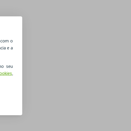
, com o
cia e a
no seu
Cookies
,