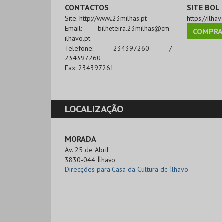
CONTACTOS
SITE BOL
Site:
http://www.23milhas.pt
https://ilhav
Email:
bilheteira.23milhas@cm-
COMPRA
ilhavo.pt
Telefone:
234397260 /
234397260
Fax:
234397261
LOCALIZAÇÃO
MORADA
Av. 25 de Abril

3830-044 Ílhavo
Direcções para Casa da Cultura de Ílhavo