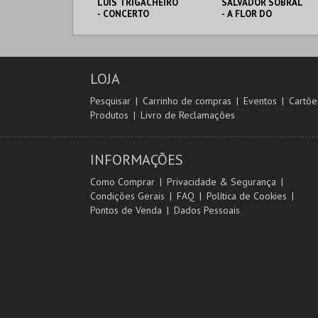
LUÍS TRIGACHEIRO
SALVADOR SOBRAL
- CONCERTO
- A FLOR DO
SOLIDÁRIO 46º
RECOMEÇO
ANIVERSÁRIO
CASCI
CASA DA CULTURA
CASA DA CULTURA
DE ÍLHAVO
DE ÍLHAVO
LOJA
MAIS INFO
MAIS INFO
Pesquisar
Carrinho de compras
Eventos
Cartõe
Produtos
Livro de Reclamações
COMPRAR
COMPRAR
INFORMAÇÕES
Como Comprar
Privacidade & Segurança
Condições Gerais
FAQ
Política de Cookies
Pontos de Venda
Dados Pessoais