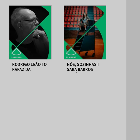
RODRIGO LEÃO | O
NÓS, SOZINHAS |
RAPAZ DA
SARA BARROS
MONTANHA
LEITÃO /
CASSANDRA
CASA DA CULTURA
CASA DA CULTURA
DE ÍLHAVO
DE ÍLHAVO
MAIS INFO
MAIS INFO
COMPRAR
COMPRAR