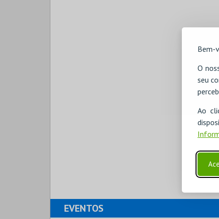
Bem-v
O noss
seu co
perceb
Ao cl
disp
Inform
Ace
EVENTOS