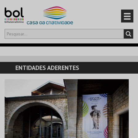
Olá,
iniciar sessão
PT
0
CARRINHO
ENTIDADES ADERENTES
EVENTOS
CARTÕES
PRODUTOS