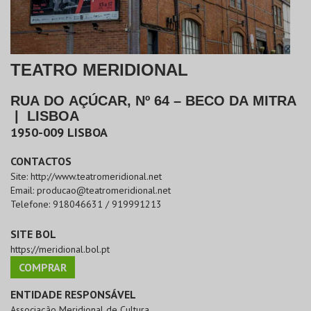
TEATRO MERIDIONAL
RUA DO AÇÚCAR, Nº 64 – BECO DA MITRA
|
LISBOA
1950-009
LISBOA
CONTACTOS
Site:
http://www.teatromeridional.net
Email:
producao@teatromeridional.net
Telefone:
918046631 / 919991213
SITE BOL
https://meridional.bol.pt
COMPRAR
ENTIDADE RESPONSÁVEL
Associação Meridional de Cultura