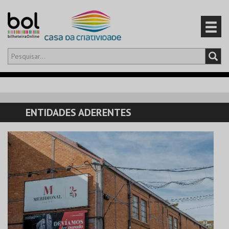
Olá,
iniciar sessão
PT
0
CARRINHO
ENTIDADES ADERENTES
EVENTOS
CARTÕES
PRODUTOS