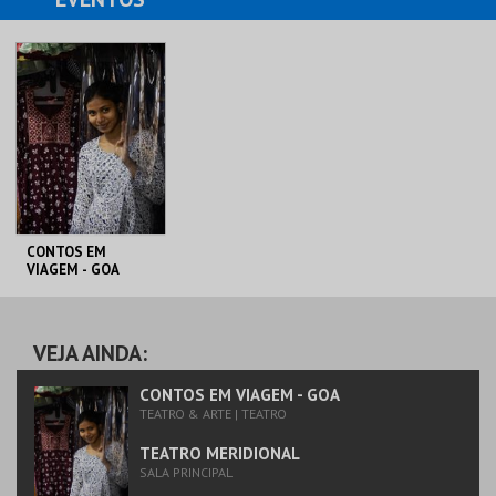
CONTOS EM
VIAGEM - GOA
TEATRO
MERIDIONAL
VEJA AINDA:
MAIS INFO
CONTOS EM VIAGEM - GOA
TEATRO & ARTE | TEATRO
COMPRAR
TEATRO MERIDIONAL
SALA PRINCIPAL