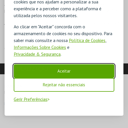
cookies que nos ajudam a personalizar a sua
Almada, Portugal) 1994, 1999, 2012 e 2014; Globo de Ouro
experiência e a perceber como a plataforma é
para o melhor espetáculo de Teatro (SIC/Revista Caras,
utilizada pelos nossos visitantes.
Portugal), 2004; Prémio Homenagem (FESTLIP, Rio de
Janeiro, Brasil), 2018; Prémio Europa Novas Realidades
Ao clicar em "Aceitar" concorda com o
Teatrais, 2010
armazenamento de cookies no seu dispositivo. Para
saber mais consulte a nossa
Política de Cookies
,
FOTO
Informações Sobre Cookies
e
créditos: ©Humberto MoucoCML-ACL
Privacidade & Segurança
.
LOCALIZAÇÃO
Aceitar
Rejeitar não essenciais
MORADA
Rua do Açúcar, nº 64 – Beco da Mitra

1950-009 Lisboa
Gerir Preferências
Direcções para Teatro Meridional