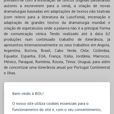
autores a escreverem para a cena), a criação de novas
dramaturgias baseadas em adaptações de textos não teatrais
(com relevo para a literatura da Lusofonia), encenação e
adaptação de grandes textos da dramaturgia mundial e
criação de espetáculos onde a palavra não é a principal forma
de comunicação cénica. Tendo realizado até à data 62
produções num continuado trabalho de itinerância, já
apresentou internacionalmente os seus trabalhos em Angola,
Argentina, Bolívia, Brasil, Cabo Verde, Chile, Colômbia,
Equador, Espanha, EUA, França, Itália, Jordânia, Marrocos,
México, Paraguai, Roménia, Rússia, Timor, Uruguai, para além
de concretizar uma itinerância anual por Portugal Continental
e Ilhas.
Desde a sua formação, os espetáculos do Teatro Meridional
foram distinguidos 34 vezes a nível nacional e 11 a nível
Bem-vindo à BOL!
internacional, relevando-se: Prémio Acarte/Madalena Perdigão
(Fundação Calouste Gulbenkian, Portugal), 1992; Prémio
O nosso site utiliza cookies essenciais para o
Nacional da Crítica (Associação Portuguesa de Críticos de
funcionamento do site e, com o seu consentimento,
Teatro, Portugal), 1994, 2004 e 2014; Prémio do Público (FIT