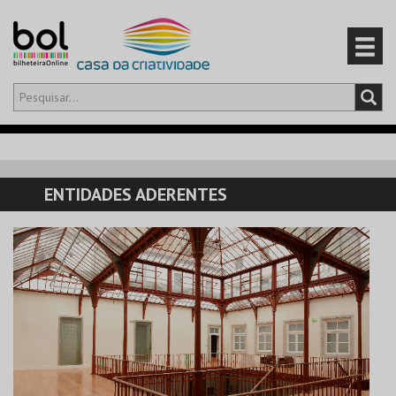
Olá,
iniciar sessão
PT
0
CARRINHO
ENTIDADES ADERENTES
EVENTOS
CARTÕES
PRODUTOS