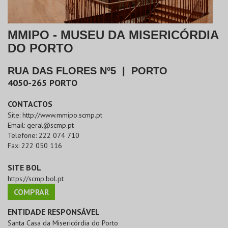
MMIPO - MUSEU DA MISERICÓRDIA
DO PORTO
RUA DAS FLORES Nº5
|
PORTO
4050-265
PORTO
CONTACTOS
Site:
http://www.mmipo.scmp.pt
Email:
geral@scmp.pt
Telefone:
222 074 710
Fax:
222 050 116
SITE BOL
https://scmp.bol.pt
COMPRAR
ENTIDADE RESPONSÁVEL
Santa Casa da Misericórdia do Porto