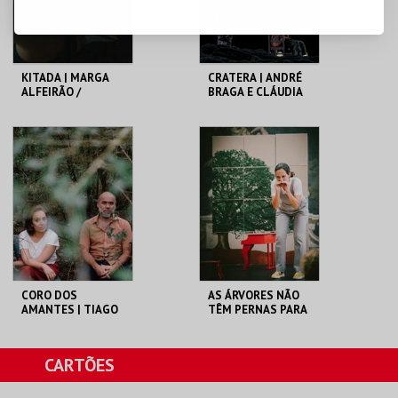
COMPRAR
COMPRAR
KITADA | MARGA
CRATERA | ANDRÉ
ALFEIRÃO /
BRAGA E CLÁUDIA
PROJETO CASA
FIGUEIREDO / CRL –
CENTRAL ELÉTRICA
CINETEATRO
CINETEATRO
LOULETANO
LOULETANO
MAIS INFO
MAIS INFO
COMPRAR
COMPRAR
CORO DOS
AS ÁRVORES NÃO
AMANTES | TIAGO
TÊM PERNAS PARA
RODRIGUES /
ANDAR | JOANA
CLÁUDIA GAIOLAS
GAMA
E TÓNAN QUITO
CINETEATRO
SOLAR DA MÚSICA
CARTÕES
LOULETANO
NOVA