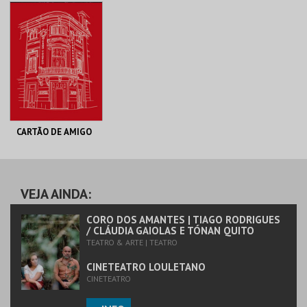
MAIS INFO
MAIS INFO
COMPRAR
COMPRAR
CARTÃO DE AMIGO
CINETEATRO
LOULETANO
AQUISIÇÃO 2026
VEJA AINDA:
MAIS INFO
CORO DOS AMANTES | TIAGO RODRIGUES
/ CLÁUDIA GAIOLAS E TÓNAN QUITO
TEATRO & ARTE | TEATRO
COMPRAR
CINETEATRO LOULETANO
CINETEATRO