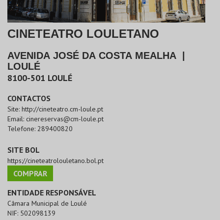
CINETEATRO LOULETANO
AVENIDA JOSÉ DA COSTA MEALHA
|
LOULÉ
8100-501
LOULÉ
CONTACTOS
Site:
http://cineteatro.cm-loule.pt
Email:
cinereservas@cm-loule.pt
Telefone:
289400820
SITE BOL
https://cineteatrolouletano.bol.pt
COMPRAR
ENTIDADE RESPONSÁVEL
Câmara Municipal de Loulé
NIF:
502098139