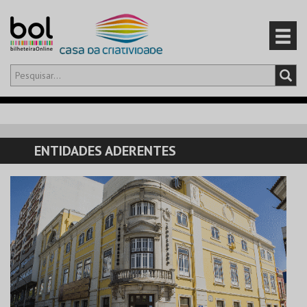
Olá,
iniciar sessão
PT
0
CARRINHO
ENTIDADES ADERENTES
EVENTOS
CARTÕES
PRODUTOS