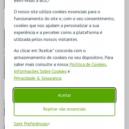
Bem-vindo à BOL!
O nosso site utiliza cookies essenciais para o
STEAL YOU FOR A
FILME FRANCÊS DO
MOMENT | CORPO
MÊS: "PETIT PAYS"
funcionamento do site e, com o seu consentimento,
DE HOJE {9.ª
(2020), DE ERIC
cookies que nos ajudam a personalizar a sua
EDIÇÃO 2026}
BARBIER
experiência e a perceber como a plataforma é
CINETEATRO
SOLAR DA MÚSICA
LOULETANO
NOVA
utilizada pelos nossos visitantes.
MAIS INFO
MAIS INFO
Ao clicar em "Aceitar" concorda com o
armazenamento de cookies no seu dispositivo. Para
COMPRAR
COMPRAR
saber mais consulte a nossa
Política de Cookies
,
Informações Sobre Cookies
e
Privacidade & Segurança
.
THE SWIMMING
PEDRO MOUTINHO
POOL PARTY |
& HÉLDER
TEATRO DO
MOUTINHO: OS
Aceitar
ELÉCTRICO
POETAS
CONVIDADOS
CINETEATRO
CINETEATRO
LOULETANO
LOULETANO
Rejeitar não essenciais
MAIS INFO
MAIS INFO
Gerir Preferências