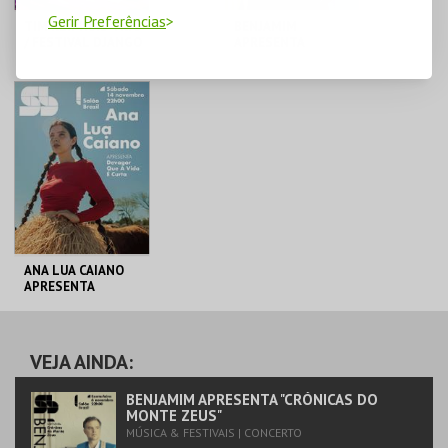
Gerir Preferências
TIM KLIPHUIS TRIO
BENJAMIM
/ FESTIVAL DJANGO
APRESENTA
PORTUGAL
"CRÓNICAS DO
MONTE ZEUS"
SALÃO BRAZIL JACC
SALÃO BRAZIL JACC
MAIS INFO
MAIS INFO
COMPRAR
COMPRAR
ANA LUA CAIANO
APRESENTA
DEVAGAR QUE A
VIDA É CURTA
SALÃO BRAZIL JACC
VEJA AINDA:
MAIS INFO
BENJAMIM APRESENTA "CRÓNICAS DO
MONTE ZEUS"
MÚSICA & FESTIVAIS | CONCERTO
COMPRAR