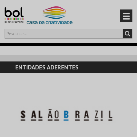
Olá,
iniciar sessão
PT
0
CARRINHO
ENTIDADES ADERENTES
EVENTOS
CARTÕES
PRODUTOS